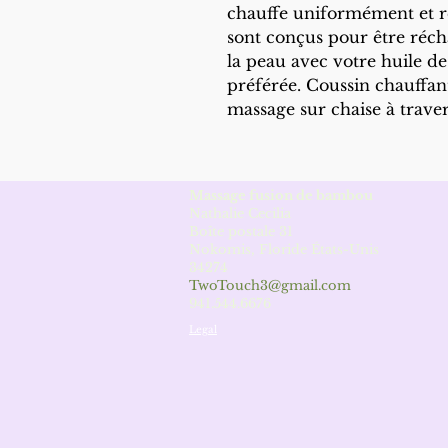
chauffe uniformément et ret
sont conçus pour être récha
la peau avec votre huile d
préférée. Coussin chauffan
massage sur chaise à traver
Massage fusion de bambou
Nathalie Cecilia
Boîte postale 31
Nokomis, Floride États-Unis
34274
TwoTouch3@gmail.com
941.544.6676
Legal