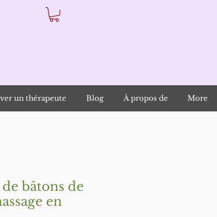
ver un thérapeute
Blog
À propos de
More
de bâtons de
massage en