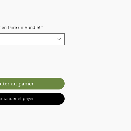
 en faire un Bundle!
*
uter au panier
mander et payer