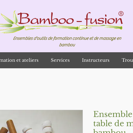
Ensembles d'outils de formation continue et de massage en
bambou
mation et ateliers
Services
Instructeurs
Trou
Ensemble 
table de 
bambou