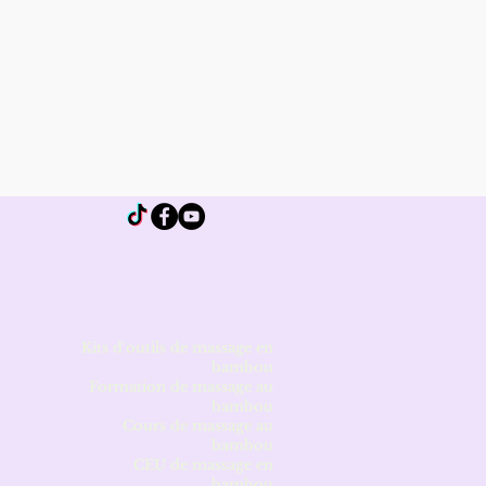
Kits d'outils de massage en
bambou
Formation de massage au
bambou
Cours de massage au
bambou
CEU de massage en
bambou