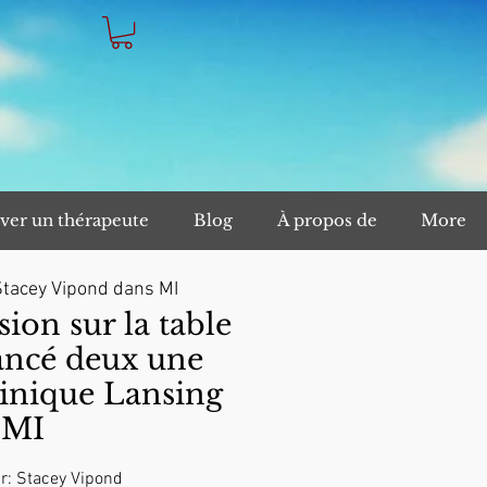
ver un thérapeute
Blog
À propos de
More
Stacey Vipond dans MI
on sur la table
ancé deux une
inique Lansing
MI
r: Stacey Vipond