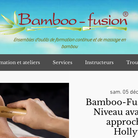
Ensembles d'outils de formation continue et de massage en
bambou
mation et ateliers
Services
Instructeurs
Trou
sam. 05 déc
Bamboo-Fusi
Niveau av
approch
Holl