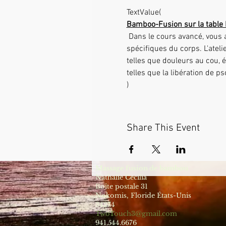
TextValue(
Bamboo-Fusion sur la table 
 Dans le cours avancé, vous apprendrez à utiliser les bâtons de bambou de la manière la plus profonde sur des zones très 
spécifiques du corps. L'ateli
telles que douleurs au cou, 
telles que la libération de 
)
Share This Event
Massage fusion de bambou
Nathalie Cecilia
Boîte postale 31
Nokomis, Floride États-Unis
34274
TwoTouch3@gmail.com
941.544.6676