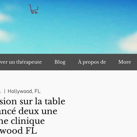
ver un thérapeute
Blog
À propos de
More
.
  |  
Hollywood, FL
on sur la table
ancé deux une
e clinique
ywood FL