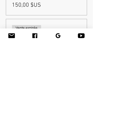
150,00 $US
Vente expirée
Type de billet
Balance after deposit
Plus d'info
Prix
279,00 $US
Vente expirée
Type de billet
Cours complet de Bamboo-
Fusion