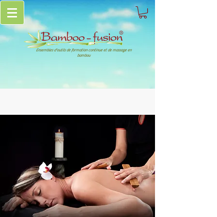
Ensembles d'outils de formation continue et de massage en
bambou