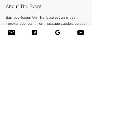
About The Event
Bamboo-fusion On The Table est un moyen 
innovant de fournir un massage suédois ou des 
tissus profonds du corps entier sur la table tout 
en réduisant le stress sur vos mains. Vous 
apprendrez une nouvelle façon de donner 
l'effleurage et le pétrissage avec du bambou 
chaud de différentes formes et tailles dans la 
main. Gagnez 16 crédits de formation continue.
Share This Event
Massage fusion de bambou
Kits d'outils de massage en
Nathalie Cecilia
bambou
Boîte postale 31
Formation de massage au