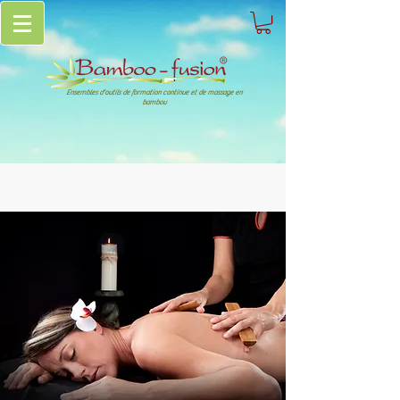
Ensembles d'outils de formation continue et de massage en
bambou