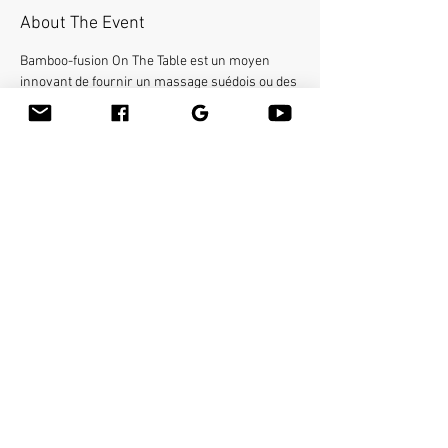
About The Event
Bamboo-fusion On The Table est un moyen 
innovant de fournir un massage suédois ou des 
tissus profonds du corps entier sur la table tout 
en réduisant le stress sur vos mains. Vous 
apprendrez une nouvelle façon de donner 
l'effleurage et le pétrissage avec du bambou 
chaud de différentes formes et tailles dans la 
main. Gagnez 16 crédits de formation continue.
Share This Event
Massage fusion de bambou
Kits d'outils de massage en
Nathalie Cecilia
bambou
Boîte postale 31
Formation de massage au