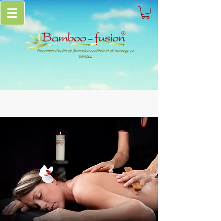
Ensembles d'outils de formation continue et de massage en
bambou