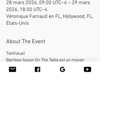
28 mars 2026, 09:00 UTC−4 – 29 mars
2026, 18:00 UTC−4
Véronique Farnault en FL, Hollywood, FL,
États-Unis
About The Event
TextValue(
Bamboo-fusion On The Table est un moyen 
innovant de fournir un massage suédois ou des 
tissus profonds du corps entier sur la table tout 
en réduisant le stress sur vos mains. Vous 
apprendrez une nouvelle façon de donner 
l'effleurage et le pétrissage avec du bambou 
chaud de différentes formes et tailles dans la 
main. Gagnez 16 crédits de formation continue.
)
Share This Event