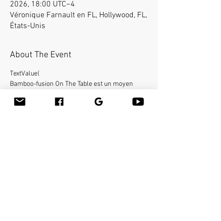
2026, 18:00 UTC−4
Véronique Farnault en FL, Hollywood, FL,
États-Unis
About The Event
TextValue(
Bamboo-fusion On The Table est un moyen 
innovant de fournir un massage suédois ou des 
tissus profonds du corps entier sur la table tout 
en réduisant le stress sur vos mains. Vous 
apprendrez une nouvelle façon de donner 
l'effleurage et le pétrissage avec du bambou 
chaud de différentes formes et tailles dans la 
main. Gagnez 16 crédits de formation continue.
)
Share This Event