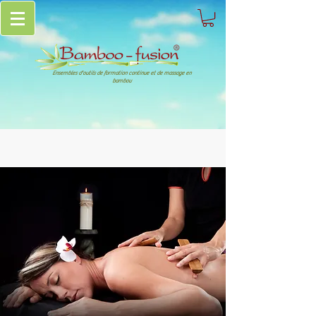
Ensembles d'outils de formation continue et de massage en
bambou