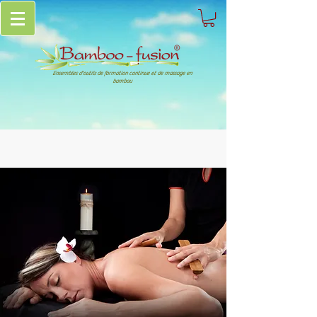
Ensembles d'outils de formation continue et de massage en
bambou