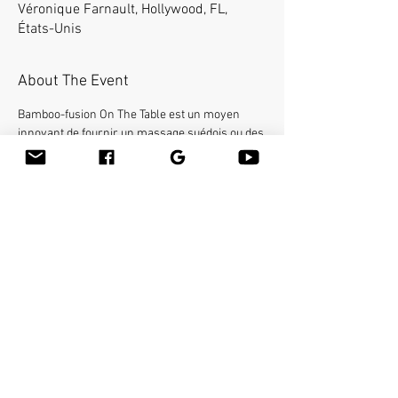
Véronique Farnault, Hollywood, FL,
États-Unis
About The Event
Bamboo-fusion On The Table est un moyen 
innovant de fournir un massage suédois ou des 
tissus profonds du corps entier sur la table tout 
en réduisant le stress sur vos mains. Vous 
apprendrez une nouvelle façon de donner 
l'effleurage et le pétrissage avec du bambou 
chaud de différentes formes et tailles dans la 
main. Gagnez 12 heures de formation continue 
en direct.
Share This Event