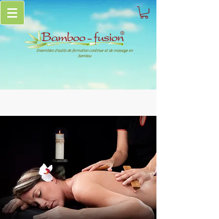
Ensembles d'outils de formation continue et de massage en
bambou