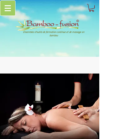
Ensembles d'outils de formation continue et de massage en
bambou