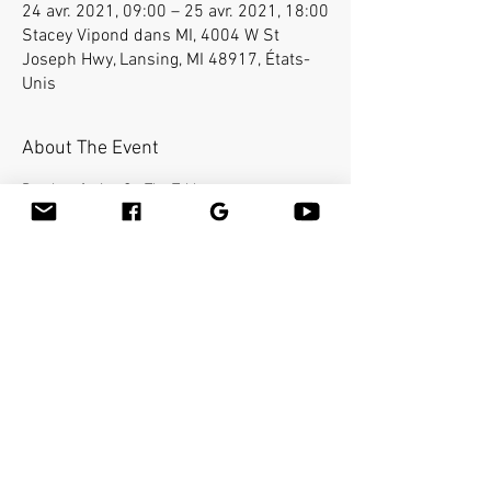
24 avr. 2021, 09:00 – 25 avr. 2021, 18:00
Stacey Vipond dans MI, 4004 W St
Joseph Hwy, Lansing, MI 48917, États-
Unis
About The Event
Bamboo-fusion On The Table est un moyen 
innovant de fournir un massage suédois ou des 
tissus profonds du corps entier sur la table tout 
en réduisant le stress sur vos mains. Vous 
apprendrez une nouvelle façon de donner 
l'effleurage et le pétrissage avec du bambou 
chaud de différentes formes et tailles dans la 
main. Gagnez 16 CEU.
Share This Event