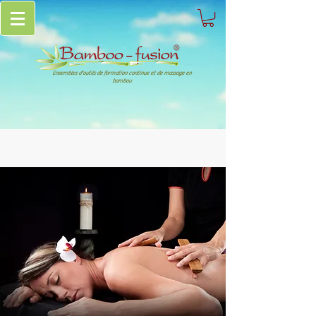
Ensembles d'outils de formation continue et de massage en
bambou