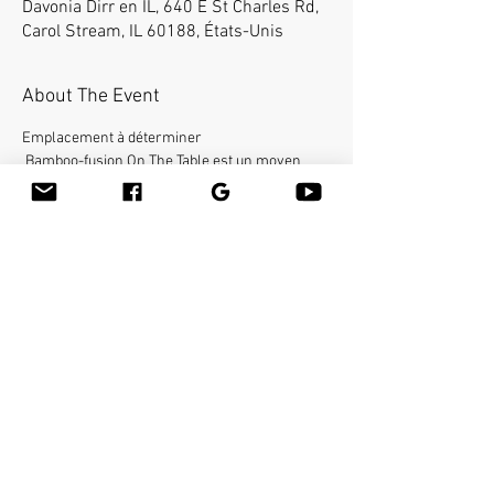
Davonia Dirr en IL, 640 E St Charles Rd,
Carol Stream, IL 60188, États-Unis
About The Event
Emplacement à déterminer
 Bamboo-fusion On The Table est un moyen 
innovant de fournir un massage suédois ou des 
tissus profonds du corps entier sur la table tout 
en réduisant le stress sur vos mains. Vous 
apprendrez une nouvelle façon de donner 
l'effleurage et le pétrissage avec du bambou 
chaud de différentes formes et tailles dans la 
main.
Share This Event