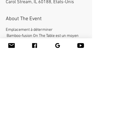
Carol Stream, IL 60188, États-Unis
About The Event
Emplacement à déterminer
 Bamboo-fusion On The Table est un moyen 
innovant de fournir un massage suédois ou des 
tissus profonds du corps entier sur la table tout 
en réduisant le stress sur vos mains. Vous 
apprendrez une nouvelle façon de donner 
l'effleurage et le pétrissage avec du bambou 
chaud de différentes formes et tailles dans la 
main.
Share This Event