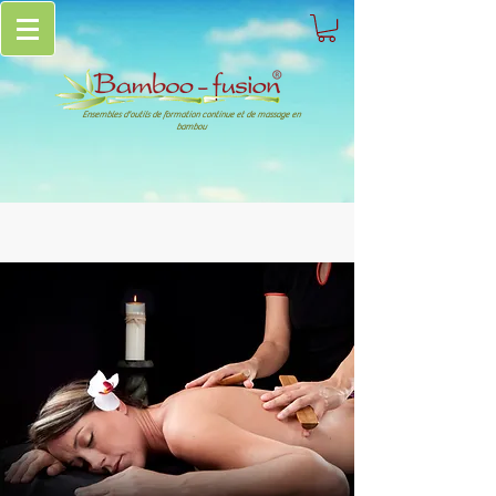
Ensembles d'outils de formation continue et de massage en
bambou