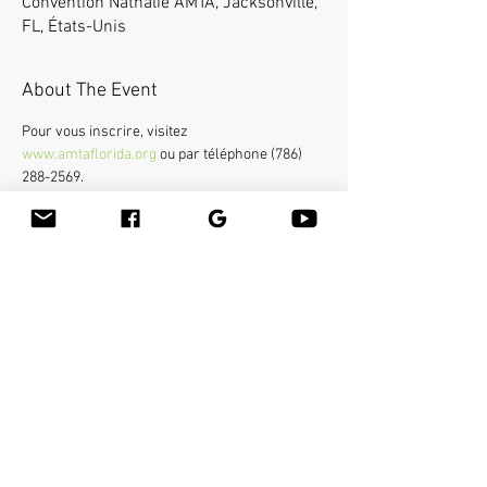
Convention Nathalie AMTA, Jacksonville,
FL, États-Unis
About The Event
Pour vous inscrire, visitez 
www.amtaflorida.org
 ou par téléphone (786) 
288-2569.
 Bamboo-fusion On The Table est un moyen 
innovant de fournir un massage suédois ou des 
tissus profonds du corps entier sur la table tout 
en réduisant le stress sur vos mains. Vous 
apprendrez une nouvelle façon de donner 
l'effleurage et le pétrissage avec du bambou 
chaud de différentes formes et tailles dans la 
main.
Share This Event