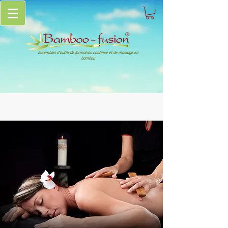
Ensembles d'outils de formation continue et de massage en
bambou