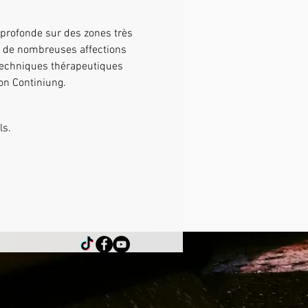
nt de nombreuses affections 
 techniques thérapeutiques 
on Continiung.
ls.