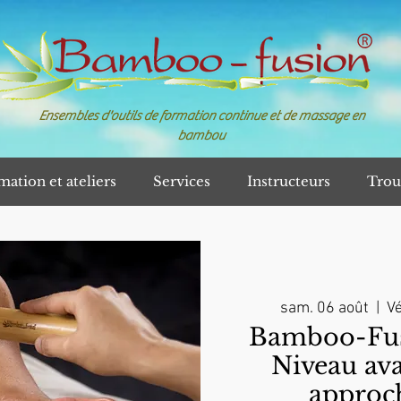
Ensembles d'outils de formation continue et de massage en
bambou
mation et ateliers
Services
Instructeurs
Trou
sam. 06 août
  |  
Vé
Bamboo-Fusi
Niveau av
approch