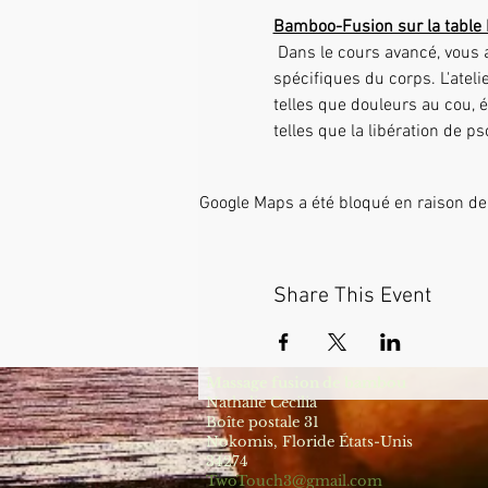
Bamboo-Fusion sur la table 
 Dans le cours avancé, vous apprendrez à utiliser les bâtons de bambou de la manière la plus profonde sur des zones très 
spécifiques du corps. L'ateli
telles que douleurs au cou, 
telles que la libération de 
Google Maps a été bloqué en raison de
Share This Event
Massage fusion de bambou
Nathalie Cecilia
Boîte postale 31
Nokomis, Floride États-Unis
34274
TwoTouch3@gmail.com