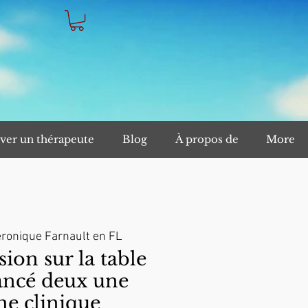
ver un thérapeute
Blog
À propos de
More
ronique Farnault en FL
on sur la table
ancé deux une
e clinique