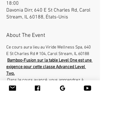
18:00
Davonia Dirr, 640 E St Charles Rd, Carol
Stream, IL 60188, États-Unis
About The Event
Ce cours aura lieu au Viride Wellness Spa, 640 
E St Charles Rd # 104, Carol Stream, IL 60188
Bamboo-Fusion sur la table Level One est une 
exigence pour cette classe Advanced Level 
Two.
 Dans le cours avancé, vous apprendrez à 
utiliser les bâtons de bambou de la manière la 
plus profonde sur des zones très spécifiques 
du corps. L'atelier couvrira tout le corps et vous 
pourrez aider les clients souffrant de 
nombreuses affections telles que douleurs au 
cou, épaules gelées, sciatique etc ... Vous 
apprendrez de nombreuses techniques 
thérapeutiques telles que la libération de psoas 
avec le bâton de bambou.