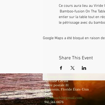
Ce cours aura lieu au Viride
 Bamboo-fusion On The Table est un moyen innovant de fournir un massage suédois ou des tissus profonds du corps 
entier sur la table tout en r
le pétrissage avec du bambou
Google Maps a été bloqué en raison de
Share This Event
Massage fusion de bambou
Nathalie Cecilia
Boîte postale 31
Nokomis, Floride États-Unis
34274
TwoTouch3@gmail.com
941.544.6676