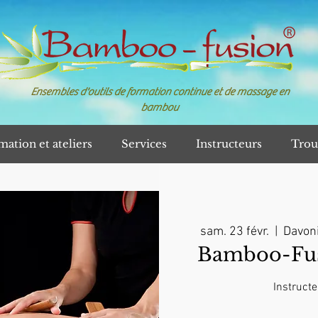
Ensembles d'outils de formation continue et de massage en
bambou
mation et ateliers
Services
Instructeurs
Trou
sam. 23 févr.
  |  
Davoni
Bamboo-Fusi
Instructe