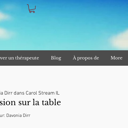
ver un thérapeute
Blog
À propos de
More
a Dirr dans Carol Stream IL
on sur la table
ur: Davonia Dirr