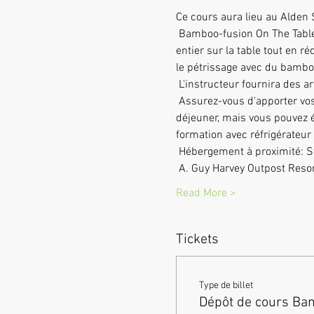
Ce cours aura lieu au Alden 
 Bamboo-fusion On The Table est un moyen innovant de fournir un massage suédois ou des tissus profonds du corps 
entier sur la table tout en r
le pétrissage avec du bambou
 L'instructeur fournira des 
 Assurez-vous d'apporter vos propres draps. Il y a beaucoup d'endroits à distance de marche pour aller manger pour le 
déjeuner, mais vous pouvez é
formation avec réfrigérateur
 Hébergement à proximité: S
 A. Guy Harvey Outpost Resor
Read More >
Tickets
Type de billet
Dépôt de cours Ba