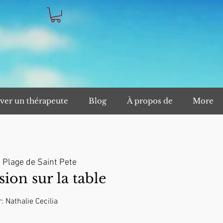
ver un thérapeute
Blog
À propos de
More
  
Plage de Saint Pete
on sur la table
: Nathalie Cecilia