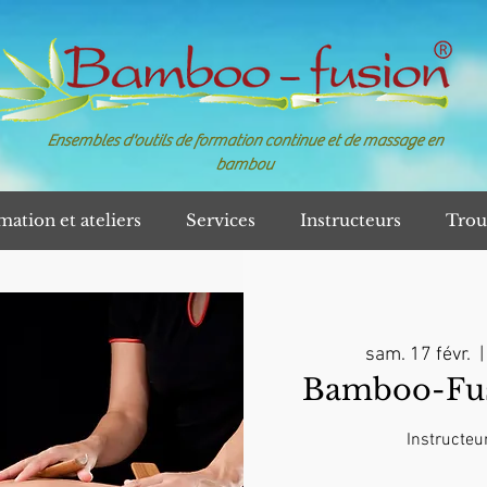
Ensembles d'outils de formation continue et de massage en
bambou
mation et ateliers
Services
Instructeurs
Trou
sam. 17 févr.
  |
Bamboo-Fusi
Instructeur