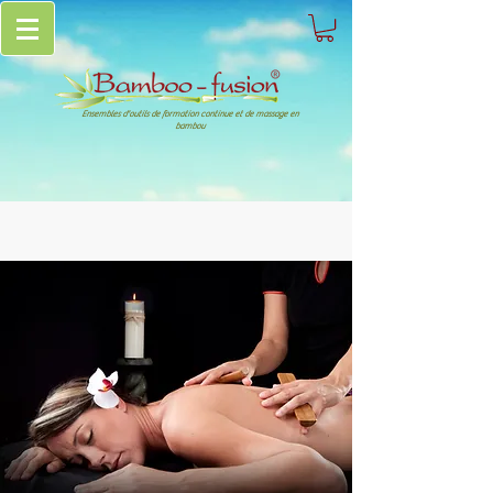
Ensembles d'outils de formation continue et de massage en
bambou