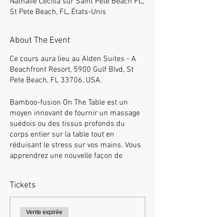
Nathalie Cecilia sur Saint Pete Beach FL,
St Pete Beach, FL, États-Unis
About The Event
Ce cours aura lieu au Alden Suites - A
Beachfront Resort, 5900 Gulf Blvd, St
Pete Beach, FL 33706, USA.
Bamboo-fusion On The Table est un
moyen innovant de fournir un massage
suédois ou des tissus profonds du
corps entier sur la table tout en
réduisant le stress sur vos mains. Vous
apprendrez une nouvelle façon de
donner l'effleurage et le pétrissage avec
du bambou chaud de différentes formes
Tickets
et tailles dans la main.
Assurez-vous d'apporter vos propres
Vente expirée