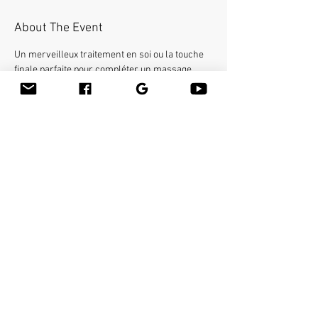
About The Event
Un merveilleux traitement en soi ou la touche 
finale parfaite pour compléter un massage 
complet du corps. Ce «massage facial 
français» exotique augmentera le flux 
d'oxygène, de sang et de nutriments vers la 
zone du visage, laissant la peau du client douce 
et souple. Gagnez 4 crédits de formation 
continue en direct.
Share This Event
Massage fusion de bambou
Kits d'outils de massage en
Nathalie Cecilia
bambou