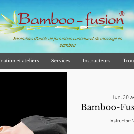
Ensembles d'outils de formation continue et de massage en
bambou
mation et ateliers
Services
Instructeurs
Trou
lun. 30 av
Bamboo-Fusio
Instructor: