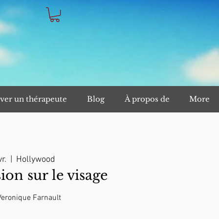
ver un thérapeute
Blog
À propos de
More
r.
  |  
Hollywood
n sur le visage
 Veronique Farnault