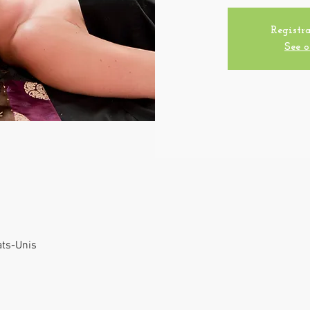
Registra
See o
ats-Unis