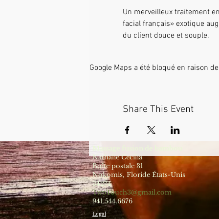
Un merveilleux traitement e
facial français» exotique aug
du client douce et souple.
Google Maps a été bloqué en raison de
Share This Event
Massage fusion de bambou
Nathalie Cecilia
Boîte postale 31
Nokomis, Floride États-Unis
34274
TwoTouch3@gmail.com
941.544.6676
Legal