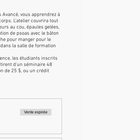
s Avancé, vous apprendrez à
rps. L'atelier couvrira tout
eurs au cou, épaules gelées,
tion de psoas avec le bâton
che pour manger pour le
dans la salle de formation
nce, les étudiants inscrits
etirent d'un séminaire 48
n de 25 $, ou un crédit
r des raisons médicales et
e privée. Nous veillerons
 ne sera ni vendu ni partagé.
enir.
Vente expirée