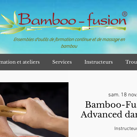
Ensembles d'outils de formation continue et de massage en
bambou
mation et ateliers
Services
Instructeurs
Trou
sam. 18 nov.
Bamboo-Fusi
Advanced da
Instructeur