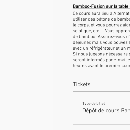
Bamboo-Fusion sur la table 
Ce cours aura lieu à Altern
utiliser des bâtons de bambo
le corps, et vous pourrez ai
sciatique, etc ... Vous app
de bambou. Assurez-vous d'a
déjeuner, mais vous pouvez é
avec un réfrigérateur et un 
Si nous jugeons nécessaire d
seront informés par e-mail e
heures avant le premier cour
complet pour un autre cours
avec une note du médecin de 
toujours à ce que les informa
Tickets
Votre adresse e-mail peut êt
Type de billet
Dépôt de cours Ba