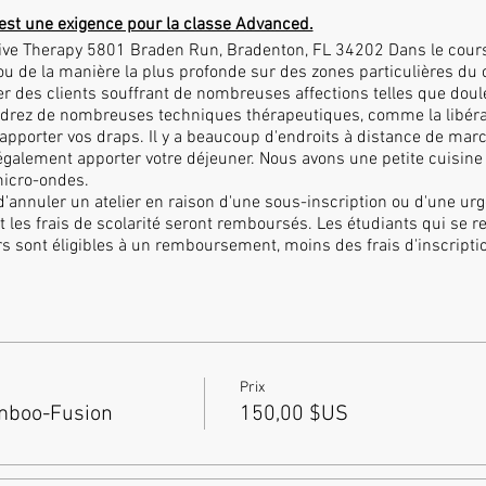
est une exigence pour la classe Advanced.
ative Therapy 5801 Braden Run, Bradenton, FL 34202 Dans le cour
u de la manière la plus profonde sur des zones particulières du co
der des clients souffrant de nombreuses affections telles que doul
rendrez de nombreuses techniques thérapeutiques, comme la libéra
pporter vos draps. Il y a beaucoup d'endroits à distance de mar
galement apporter votre déjeuner. Nous avons une petite cuisine 
micro-ondes.
'annuler un atelier en raison d'une sous-inscription ou d'une urge
t les frais de scolarité seront remboursés. Les étudiants qui se r
s sont éligibles à un remboursement, moins des frais d'inscriptio
. Passé ce délai, aucune considération ne sera accordée sauf pou
l'étudiant. Bamboo-fusion Massage s'engage à respecter votre vi
tions personnelles que vous fournissez restent confidentielles. Il
re utilisée pour vous tenir informé des événements en cours et à v
Prix
mboo-Fusion
150,00 $US