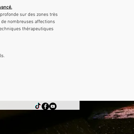
vancé.
nt de nombreuses affections 
 techniques thérapeutiques 
ls.