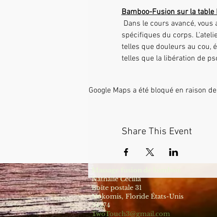
Bamboo-Fusion sur la table 
 Dans le cours avancé, vous apprendrez à utiliser les bâtons de bambou de la manière la plus profonde sur des zones très 
spécifiques du corps. L'ateli
telles que douleurs au cou, 
telles que la libération de 
Google Maps a été bloqué en raison de
Share This Event
Massage fusion de bambou
Nathalie Cecilia
Boîte postale 31
Nokomis, Floride États-Unis
34274
TwoTouch3@gmail.com