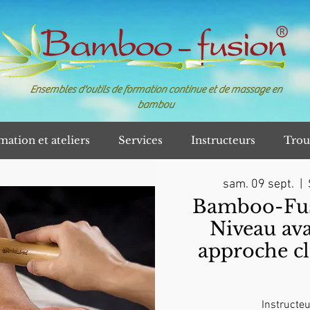
Ensembles d'outils de formation continue et de massage en
bambou
mation et ateliers
Services
Instructeurs
Trou
sam. 09 sept.
  |  
Bamboo-Fusi
Niveau av
approche cl
Instructeu