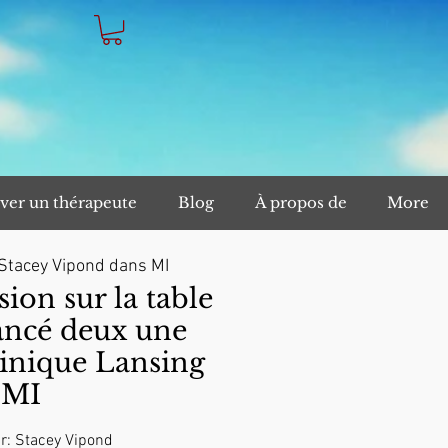
ver un thérapeute
Blog
À propos de
More
Stacey Vipond dans MI
on sur la table
ancé deux une
inique Lansing
MI
r: Stacey Vipond