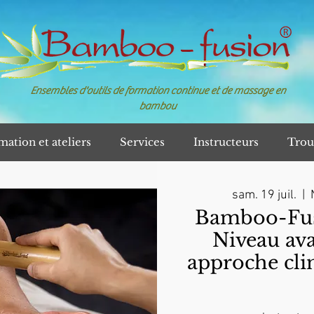
Ensembles d'outils de formation continue et de massage en
bambou
mation et ateliers
Services
Instructeurs
Trou
sam. 19 juil.
  |  
Bamboo-Fusi
Niveau av
approche cli