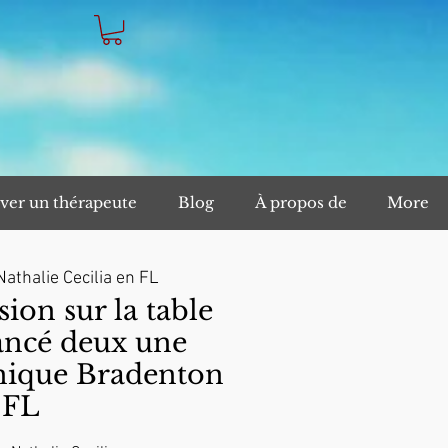
ver un thérapeute
Blog
À propos de
More
Nathalie Cecilia en FL
on sur la table
ancé deux une
nique Bradenton
FL