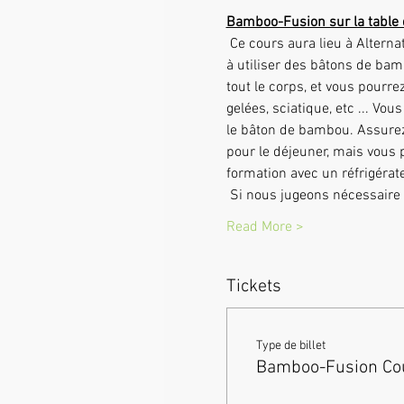
Bamboo-Fusion sur la table 
 Ce cours aura lieu à Alternative Therapy 5801 Braden Run, Bradenton, FL 34202 Dans le cours Avancé, vous apprendrez 
à utiliser des bâtons de bamb
tout le corps, et vous pourr
gelées, sciatique, etc ... V
le bâton de bambou. Assurez
pour le déjeuner, mais vous 
formation avec un réfrigérat
 Si nous jugeons nécessaire
Read More >
Tickets
Type de billet
Bamboo-Fusion Cou