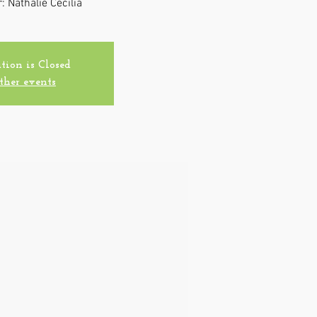
: Nathalie Cecilia
tion is Closed
ther events