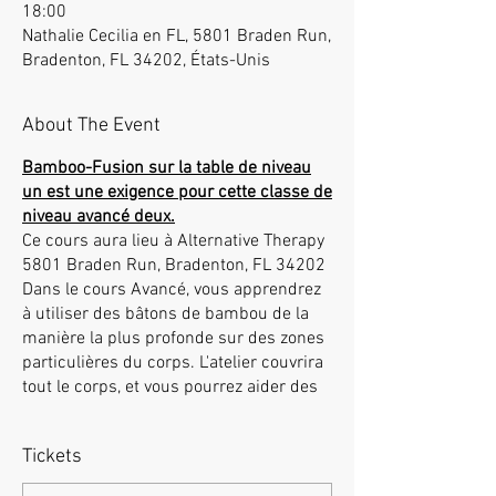
18:00
Nathalie Cecilia en FL, 5801 Braden Run,
Bradenton, FL 34202, États-Unis
About The Event
Bamboo-Fusion sur la table de niveau
un est une exigence pour cette classe de
niveau avancé deux.
Ce cours aura lieu à Alternative Therapy
5801 Braden Run, Bradenton, FL 34202
Dans le cours Avancé, vous apprendrez
à utiliser des bâtons de bambou de la
manière la plus profonde sur des zones
particulières du corps. L'atelier couvrira
tout le corps, et vous pourrez aider des
clients souffrant de nombreuses
affections telles que douleurs au cou,
Tickets
épaules gelées, sciatique, etc ... Vous
apprendrez de nombreuses techniques