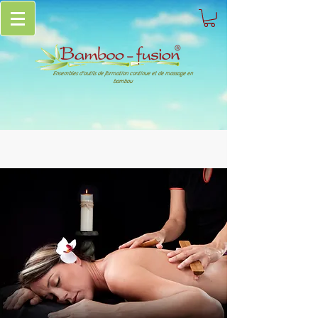
Ensembles d'outils de formation continue et de massage en
bambou