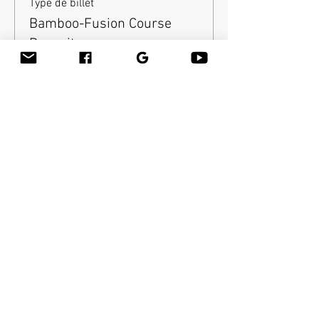
Type de billet
Bamboo-Fusion Course
Deposit
Plus d'info
Prix
150,00 $US
Quantité
Type de billet
Graduates of SSMT balance
Plus d'info