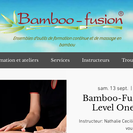
Ensembles d'outils de formation continue et de massage en
bambou
mation et ateliers
Services
Instructeurs
Trou
sam. 13 sept.
  | 
Bamboo-Fusi
Level One
Instructeur: Nathalie Ceci
vou