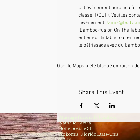
Cet événement aura lieu à l'
classe II (CL II). Veuillez co
l'événement.
Jamie@bodycra
 Bamboo-fusion On The Table est un moyen innovant de fournir un massage suédois ou des tissus profonds du corps 
entier sur la table tout en r
le pétrissage avec du bambou
Google Maps a été bloqué en raison de
Share This Event
Massage fusion de bambou
Nathalie Cecilia
Boîte postale 31
Nokomis, Floride États-Unis
34274