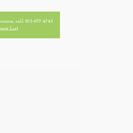
 course, call 815-977-4743.
urse List