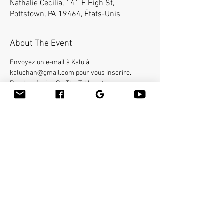
Nathalie Cecilia, 141 E High St,
Pottstown, PA 19464, États-Unis
About The Event
Envoyez un e-mail à Kalu à 
kaluchan@gmail.com pour vous inscrire. 
Bamboo-fusion On The Table est un moyen 
innovant de fournir un massage suédois ou des 
tissus profonds du corps entier sur la table tout 
en réduisant le stress sur vos mains. Vous 
apprendrez une nouvelle façon de donner 
l'effleurage et le pétrissage avec du bambou 
chaud de différentes formes et tailles dans la 
main. 16 heures-crédits de formation continue.
Share This Event